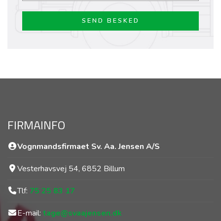
FIRMAINFO
Vognmandsfirmaet Sv. Aa. Jensen A/S
Vesterhavsvej 54, 6852 Billum
Tlf:
75 25 83 17
E-mail:
tage@svaajensen.dk