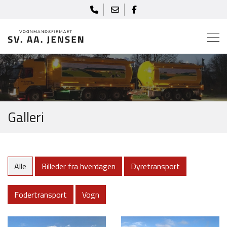
Gå
til
hovedindhold
Galleri
Alle
Billeder fra hverdagen
Dyretransport
Fodertransport
Vogn