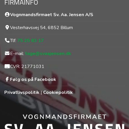
Vesterhavsvej 54, 6852 Billum
Tlf:
75 25 83 17
E-mail:
tage@svaajensen.dk
CVR: 21771031
Følg os på Facebook
Privatlivspolitik
|
Cookiepolitik
Copyright 2026 Vognmandsfirmaet Sv. Aa. Jensen A/S