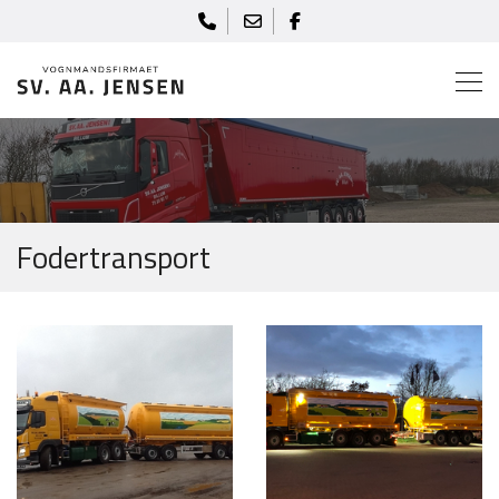
Gå
til
hovedindhold
Fodertransport